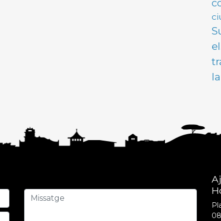
c
ci
S
e
t
l
A
H
Pla
08