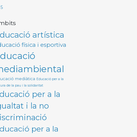
I5
mbits
ducació artística
ucació física i esportiva
ducació
ediambiental
ucació mediàtica
Educació per a la
ura de la pau i la solidaritat
ducació per a la
gualtat i la no
iscriminació
ducació per a la