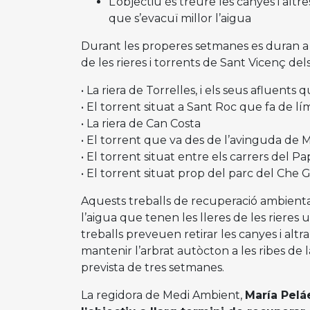
L’objectiu és treure les canyes i altre
que s’evacuï millor l’aigua
Durant les properes setmanes es duran a 
de les rieres i torrents de Sant Vicenç del
• La riera de Torrelles, i els seus afluents 
• El torrent situat a Sant Roc que fa de 
• La riera de Can Costa
• El torrent que va des de l’avinguda de M
• El torrent situat entre els carrers del Pap
• El torrent situat prop del parc del Che
Aquests treballs de recuperació ambiental
l’aigua que tenen les lleres de les rieres
treballs preveuen retirar les canyes i altra
mantenir l’arbrat autòcton a les ribes de
prevista de tres setmanes.
La regidora de Medi Ambient,
María Pel