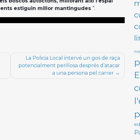
els boscos autòctons, millorant així l’espai
m
orrents estiguin millor mantingudes
”.
c
c
l
mob
La Policia Local intervé un gos de raça
p
potencialment perillosa després d’atacar
E
a una persona pel carrer
c
l
p
ed
P