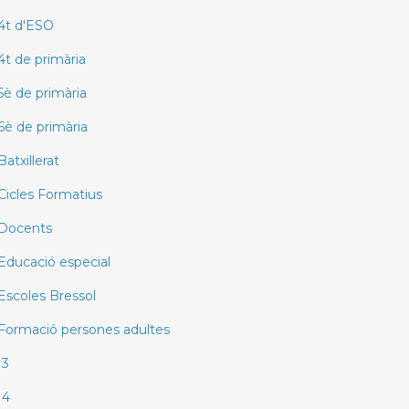
4t d'ESO
4t de primària
5è de primària
6è de primària
Batxillerat
Cicles Formatius
Docents
Educació especial
Escoles Bressol
Formació persones adultes
I3
I4