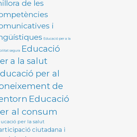
illora de les
ompetències
omunicatives i
ingüístiques
Educació per a la
Educació
ilitat segura
er a la salut
ducació per al
oneixement de
Educació
'entorn
er al consum
ucació per la salut
articipació ciutadana i