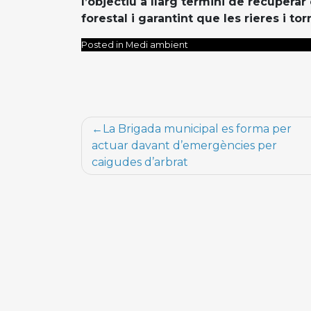
l’objectiu a llarg termini de recuperar 
forestal i garantint que les rieres i t
Posted in Medi ambient
Navegació
La Brigada municipal es forma per
d'entrades
actuar davant d’emergències per
caigudes d’arbrat