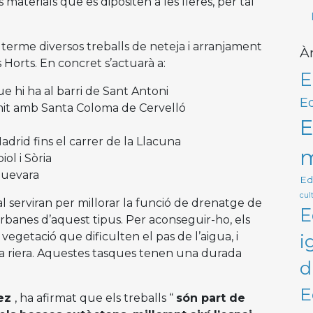
s materials que es dipositen a les lleres, per tal
terme diversos treballs de neteja i arranjament
À
s Horts. En concret s’actuarà a:
E
que hi ha al barri de Sant Antoni
Ed
límit amb Santa Coloma de Cervelló
E
adrid fins el carrer de la Llacuna
m
iol i Sòria
 Guevara
Ed
cult
 serviran per millorar la funció de drenatge de
E
 urbanes d’aquest tipus. Per aconseguir-ho, els
 vegetació que dificulten el pas de l’aigua, i
i
 la riera. Aquestes tasques tenen una durada
d
E
áez
, ha afirmat que els treballs “
són part de