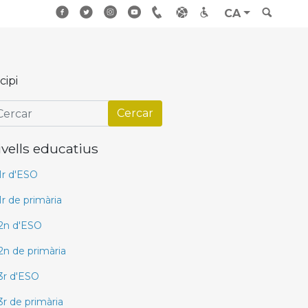
CA
cipi
ivells educatius
1r d'ESO
1r de primària
2n d'ESO
2n de primària
3r d'ESO
3r de primària