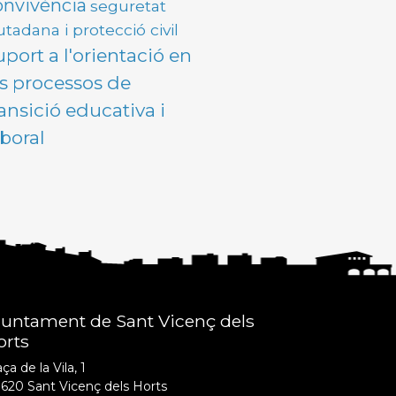
onvivència
seguretat
utadana i protecció civil
uport a l'orientació en
ls processos de
ransició educativa i
aboral
juntament de Sant Vicenç dels
orts
ça de la Vila, 1
620 Sant Vicenç dels Horts