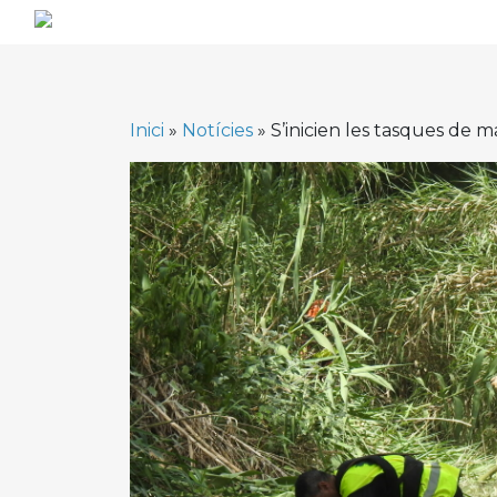
Skip
to
content
Inici
»
Notícies
»
S’inicien les tasques de m