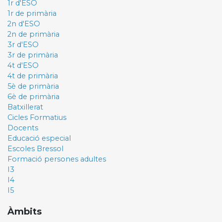
1r d'ESO
1r de primària
2n d'ESO
2n de primària
3r d'ESO
3r de primària
4t d'ESO
4t de primària
5è de primària
6è de primària
Batxillerat
Cicles Formatius
Docents
Educació especial
Escoles Bressol
Formació persones adultes
I3
I4
I5
Àmbits