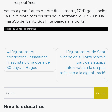
respiratòries
Aquesta gratuïtat es manté fins dimarts, 17 d’agost, inclòs.
La Blava obre tots els dies de la setmana, d’11 a 20 h, i la
línia SV3 del SantviBus hi té parada a la porta.
Posted in Salut i seguretat
Navegació
L’Ajuntament
L’Ajuntament de Sant
d'entrades
condemna l’assassinat
Vicenç dels Horts renova
masclista d’una dona de
part dels equips
30 anys al Bages
informàtics i fa un pas
més cap a la digitalització
Nivells educatius