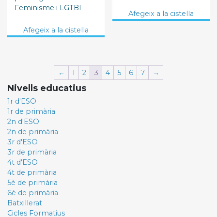
Feminisme i LGTBI
Afegeix a la cistella
Afegeix a la cistella
←
1
2
3
4
5
6
7
→
Nivells educatius
1r d'ESO
1r de primària
2n d'ESO
2n de primària
3r d'ESO
3r de primària
4t d'ESO
4t de primària
5è de primària
6è de primària
Batxillerat
Cicles Formatius