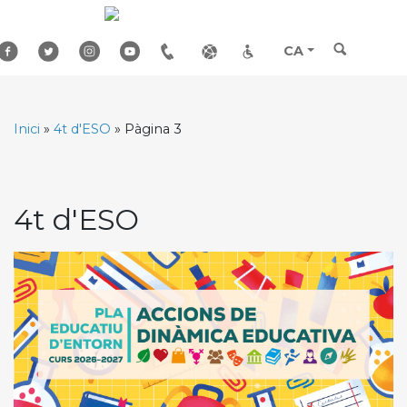
Skip
to
content
CA
Inici
»
4t d'ESO
»
Pàgina 3
4t d'ESO