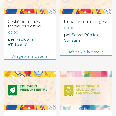
Gestió de l’estrès i
Impactes o missatges?
tècniques d’estudi
€
0,00
€
0,00
per
Servei Públic de
per
Regidoria
Consum
d'Educació
Afegeix a la cistella
Afegeix a la cistella