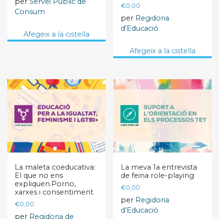
per
Servei Públic de
€
0,00
Consum
per
Regidoria
d'Educació
Afegeix a la cistella
Afegeix a la cistella
La maleta coeducativa:
La meva 1a entrevista
El que no ens
de feina role-playing
expliquen.Porno,
€
0,00
xarxes i consentiment
per
Regidoria
€
0,00
d'Educació
per
Regidoria de