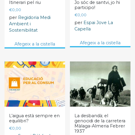
Itinerari pel riu
Jo sóc de santvi, jo hi
participo!
€
0,00
€
0,00
per
Regidoria Medi
per
Espai Jove La
Ambient i
Capella
Sostenibilitat
Afegeix a la cistella
Afegeix a la cistella
L’aigua està sempre en
La desbandà; el
equilibri?
genocidi de la carretera
Màlaga-Almeria Febrer
€
0,00
1937