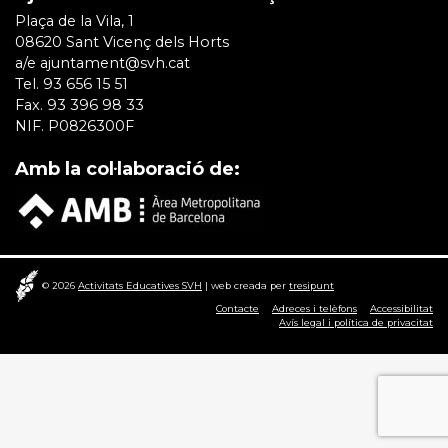
Plaça de la Vila, 1
08620 Sant Vicenç dels Horts
a/e ajuntament@svh.cat
Tel. 93 656 15 51
Fax. 93 396 98 33
NIF. P0826300F
Amb la col·laboració de:
© 2026
Activitats Educatives SVH
|
web creada per
tresipunt
Contacte
Adreces i telèfons
Accessibilitat
Avís legal i política de privacitat