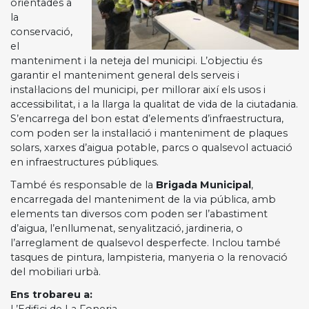
orientades a
la
conservació,
el
manteniment i la neteja del municipi. L’objectiu és
garantir el manteniment general dels serveis i
instal·lacions del municipi, per millorar així els usos i
accessibilitat, i a la llarga la qualitat de vida de la ciutadania.
S’encarrega del bon estat d’elements d’infraestructura,
com poden ser la instal·lació i manteniment de plaques
solars, xarxes d’aigua potable, parcs o qualsevol actuació
en infraestructures públiques.
També és responsable de la
Brigada Municipal
,
encarregada del manteniment de la via pública, amb
elements tan diversos com poden ser l’abastiment
d’aigua, l’enllumenat, senyalització, jardineria, o
l’arreglament de qualsevol desperfecte. Inclou també
tasques de pintura, lampisteria, manyeria o la renovació
del mobiliari urbà.
Ens trobareu a:
L’Edifici de La Foneria