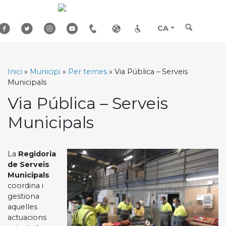
Skip
to
content
CA
Inici
»
Municipi
»
Per temes
»
Via Pública – Serveis
Municipals
Via Pública – Serveis
Municipals
La
Regidoria
de Serveis
Municipals
coordina i
gestiona
aquelles
actuacions