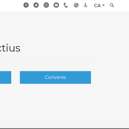
CA
ctius
Convenis