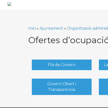
Skip
to
content
Inici
»
Ajuntament
»
Organització administ
Ofertes d’ocupació
Pla de Govern
L
Govern Obert i
Transparència