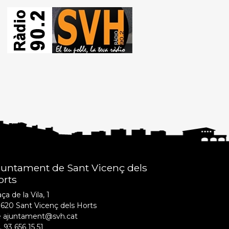
juntament de Sant Vicenç dels
orts
ça de la Vila, 1
620 Sant Vicenç dels Horts
e ajuntament@svh.cat
. 93 656 15 51