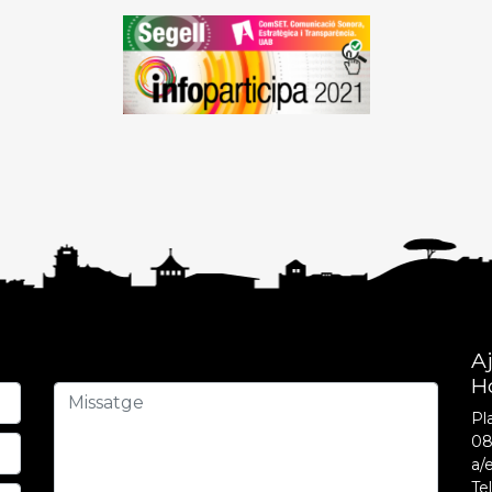
A
H
Pla
08
a/
Tel