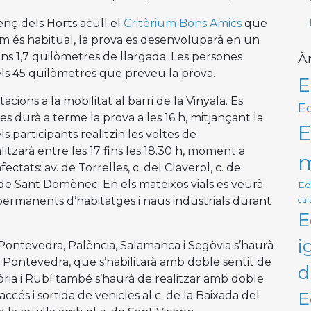
nç dels Horts acull el
Critèrium Bons Amics
que
om és habitual, la prova es desenvoluparà en un
uns 1,7 quilòmetres de llargada. Les persones
À
r els 45 quilòmetres que preveu la prova.
E
cions a la mobilitat al barri de la Vinyala. Es
Ed
n es durà a terme la prova a les 16 h, mitjançant la
E
ls participants realitzin les voltes de
itzarà entre les 17 fins les 18.30 h, moment a
m
fectats: av. de Torrelles, c. del Claverol, c. de
. de Sant Domènec. En els mateixos vials es veurà
Ed
 permanents d’habitatges i naus industrials durant
cult
E
i
de Pontevedra, Palència, Salamanca i Segòvia s’haurà
 de Pontevedra, que s’habilitarà amb doble sentit de
d
e Sòria i Rubí també s’haurà de realitzar amb doble
E
’accés i sortida de vehicles al c. de la Baixada del