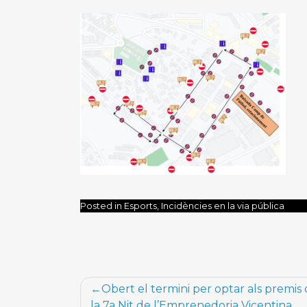
Posted in Esports, Incidències en la via pública
Navegació
Obert el termini per optar als premis
d'entrades
la 7a Nit de l’Emprenedoria Vicentina