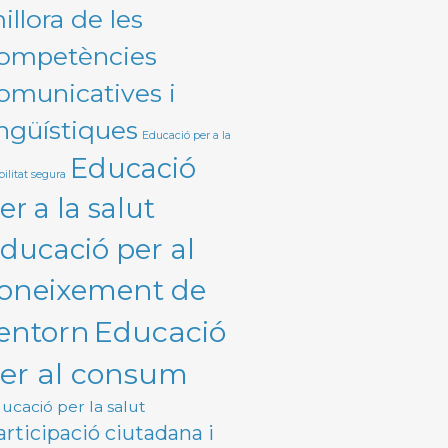
illora de les
ompetències
omunicatives i
ingüístiques
Educació per a la
Educació
ilitat segura
er a la salut
ducació per al
oneixement de
Educació
'entorn
er al consum
ucació per la salut
articipació ciutadana i