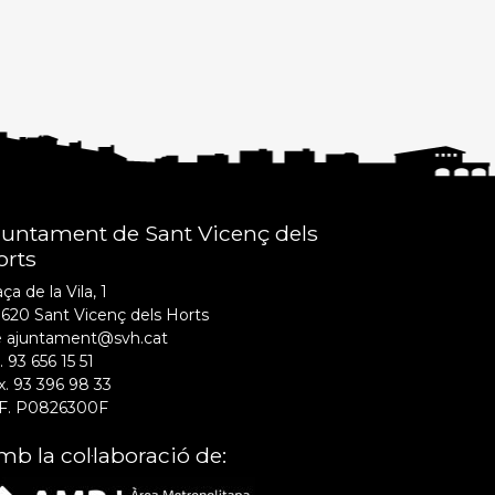
juntament de Sant Vicenç dels
orts
ça de la Vila, 1
620 Sant Vicenç dels Horts
e ajuntament@svh.cat
. 93 656 15 51
x. 93 396 98 33
F. P0826300F
b la col·laboració de: