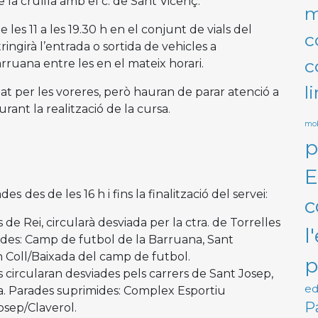
 la cruïlla amb el c. de Sant Vicenç.
m
 les 11 a les 19.30 h en el conjunt de vials del
c
ringirà l’entrada o sortida de vehicles a
c
ruana entre les en el mateix horari.
l
at per les voreres, però hauran de parar atenció a
rant la realització de la cursa.
mob
p
E
ades
des de les 16 h i fins la finalització del servei:
c
 de Rei, circularà desviada per la ctra. de Torrelles
l
mides: Camp de futbol de la Barruana, Sant
n Coll/Baixada del camp de futbol.
p
us circularan desviades pels carrers de Sant Josep,
ed
a. Parades suprimides: Complex Esportiu
P
osep/Claverol.