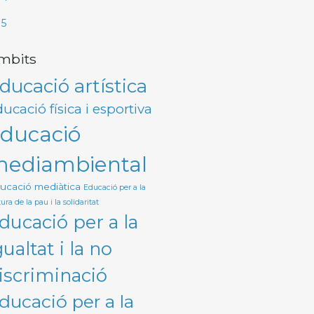
I5
mbits
ducació artística
ucació física i esportiva
ducació
ediambiental
ucació mediàtica
Educació per a la
ura de la pau i la solidaritat
ducació per a la
gualtat i la no
iscriminació
ducació per a la