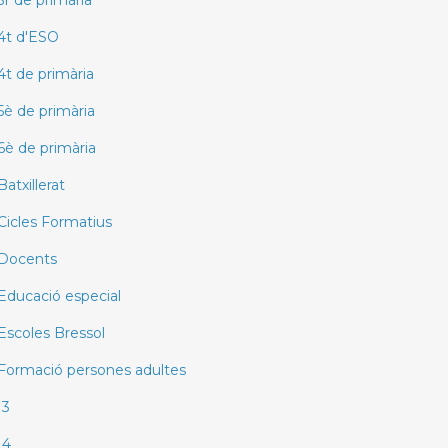
3r de primària
4t d'ESO
4t de primària
5è de primària
6è de primària
Batxillerat
Cicles Formatius
Docents
Educació especial
Escoles Bressol
Formació persones adultes
I3
I4