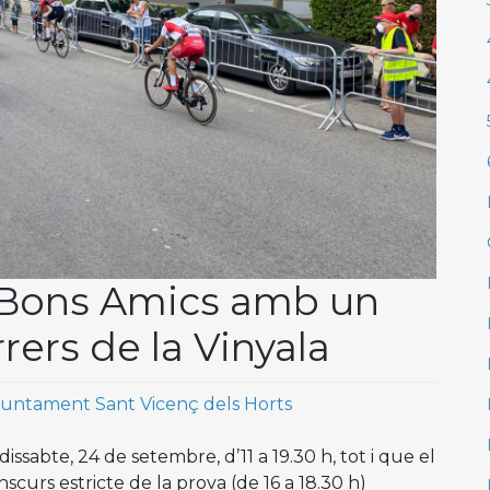
l Bons Amics amb un
rers de la Vinyala
juntament Sant Vicenç dels Horts
dissabte, 24 de setembre, d’11 a 19.30 h, tot i que el
nscurs estricte de la prova (de 16 a 18.30 h)