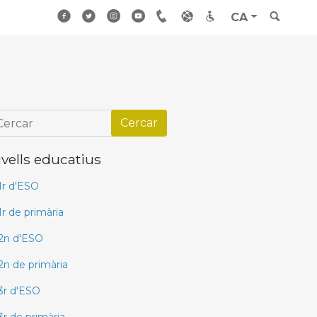
CA
ivells educatius
1r d'ESO
1r de primària
2n d'ESO
2n de primària
3r d'ESO