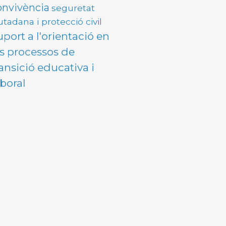
onvivència
seguretat
utadana i protecció civil
uport a l'orientació en
ls processos de
ransició educativa i
aboral