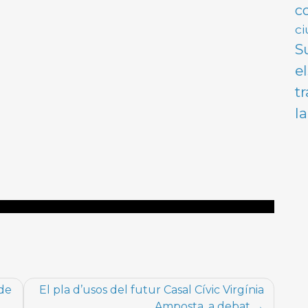
c
ci
S
e
t
l
 de
El pla d’usos del futur Casal Cívic Virgínia
Amposta, a debat