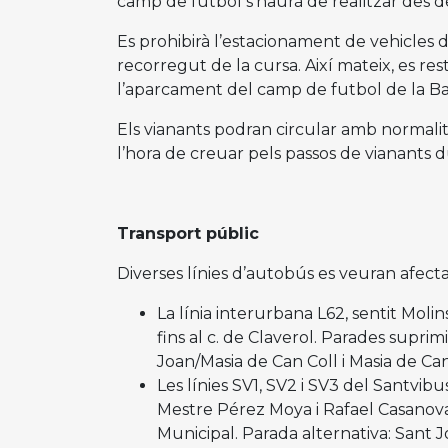
camp de futbol s’haurà de realitzar des de
Es prohibirà l’estacionament de vehicles de
recorregut de la cursa. Així mateix, es rest
l’aparcament del camp de futbol de la Bar
Els vianants podran circular amb normalit
l’hora de creuar pels passos de vianants du
Transport públic
Diverses línies d’autobús es veuran afect
La línia interurbana L62, sentit Molins
fins al c. de Claverol. Parades supri
Joan/Masia de Can Coll i Masia de Ca
Les línies SV1, SV2 i SV3 del Santvib
Mestre Pérez Moya i Rafael Casanov
Municipal. Parada alternativa: Sant J