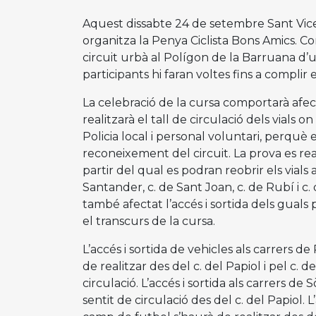
Aquest dissabte 24 de setembre Sant Vice
organitza la Penya Ciclista Bons Amics. C
circuit urbà al Polígon de la Barruana d’
participants hi faran voltes fins a compli
La celebració de la cursa comportarà afecta
realitzarà el tall de circulació dels vials o
Policia local i personal voluntari, perquè e
reconeixement del circuit. La prova es real
partir del qual es podran reobrir els vials a
Santander, c. de Sant Joan, c. de Rubí i c
també afectat l’accés i sortida dels guals
el transcurs de la cursa.
L’accés i sortida de vehicles als carrers 
de realitzar des del c. del Papiol i pel c.
circulació. L’accés i sortida als carrers d
sentit de circulació des del c. del Papiol. L