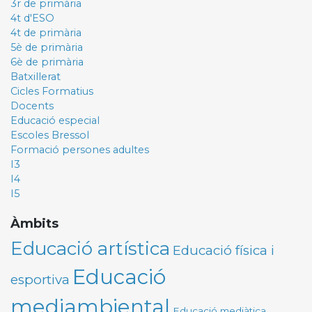
3r de primària
4t d'ESO
4t de primària
5è de primària
6è de primària
Batxillerat
Cicles Formatius
Docents
Educació especial
Escoles Bressol
Formació persones adultes
I3
I4
I5
Àmbits
Educació artística
Educació física i
Educació
esportiva
mediambiental
Educació mediàtica