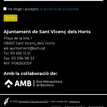
He llegit i accepto
la política de privacitat
Ajuntament de Sant Vicenç dels Horts
Plaça de la Vila, 1
08620 Sant Vicenç dels Horts
a/e ajuntament@svh.cat
Tel. 93 656 15 51
Fax. 93 396 98 33
NIF. P0826300F
Amb la col·laboració de:
© 2026
Activitats Educatives SVH
|
web creada per
tresipunt
Contacte
Adreces i telèfons
Accessibilitat