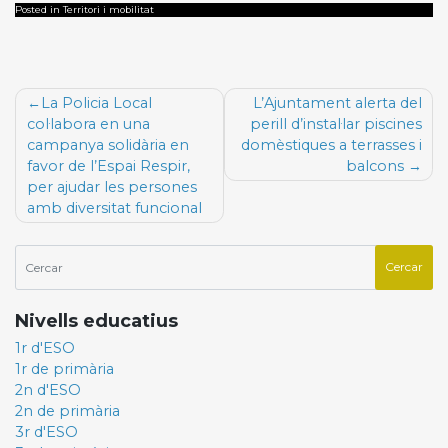
Posted in Territori i mobilitat
Navegació
La Policia Local
L’Ajuntament alerta del
d'entrades
col·labora en una
perill d’instal·lar piscines
campanya solidària en
domèstiques a terrasses i
favor de l’Espai Respir,
balcons
per ajudar les persones
amb diversitat funcional
Nivells educatius
1r d'ESO
1r de primària
2n d'ESO
2n de primària
3r d'ESO