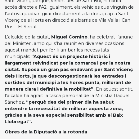
Sant Vicenç perquè, venint des de Sant Boi, hi haurà
accés directe a l’A2; igualment, els vehicles que vinguin de
l’autovia podran girar directament a la dreta, cap a Sant
Vicenç dels Horts en direcció als barris de Vila Vella i Can
Ros – El Serral.
L’alcalde de la ciutat,
Miguel Comino
, ha celebrat l’anunci
del Ministeri, amb qui s’ha reunit en diverses ocasions
aquest mandat per fer-li arribar les necessitats
municipals:
“Aquest és un projecte històric i
llargament reivindicat per la comarca i per la nostra
ciutat. Suposa un gran pas endavant per Sant Vicenç
dels Horts, ja que descongestionarà les entrades i
sortides del municipi a les hores punta, millorant de
manera clara i definitiva la mobilitat”.
En aquest sentit,
l’alcalde ha agraït la tasca personal de la Ministra Raquel
Sánchez,
“perquè des del primer dia ha sabut
entendre la necessitat de millorar aquesta zona,
gràcies a la seva especial sensibilitat amb el Baix
Llobregat”.
Obres de la Diputació a la rotonda