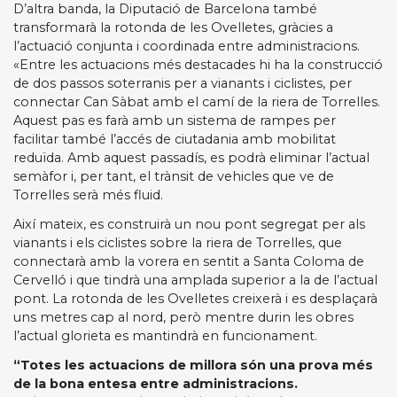
D’altra banda, la Diputació de Barcelona també
transformarà la rotonda de les Ovelletes, gràcies a
l’actuació conjunta i coordinada entre administracions.
«Entre les actuacions més destacades hi ha la construcció
de dos passos soterranis per a vianants i ciclistes, per
connectar Can Sàbat amb el camí de la riera de Torrelles.
Aquest pas es farà amb un sistema de rampes per
facilitar també l’accés de ciutadania amb mobilitat
reduïda. Amb aquest passadís, es podrà eliminar l’actual
semàfor i, per tant, el trànsit de vehicles que ve de
Torrelles serà més fluid.
Així mateix, es construirà un nou pont segregat per als
vianants i els ciclistes sobre la riera de Torrelles, que
connectarà amb la vorera en sentit a Santa Coloma de
Cervelló i que tindrà una amplada superior a la de l’actual
pont. La rotonda de les Ovelletes creixerà i es desplaçarà
uns metres cap al nord, però mentre durin les obres
l’actual glorieta es mantindrà en funcionament.
“Totes les actuacions de millora són una prova més
de la bona entesa entre administracions.