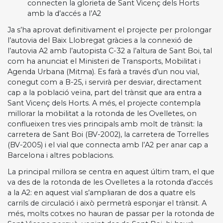
connecten la glorieta de Sant Vicenç dels Horts
amb la d’accés a l’A2
Ja s’ha aprovat definitivament el projecte per prolongar
l’autovia del Baix Llobregat gràcies a la connexió de
l’autovia A2 amb l’autopista C-32 a l’altura de Sant Boi, tal
com ha anunciat el Ministeri de Transports, Mobilitat i
Agenda Urbana (Mitma). Es farà a través d’un nou vial,
conegut com a B-25, i servirà per desviar, directament
cap a la població veïna, part del trànsit que ara entra a
Sant Vicenç dels Horts. A més, el projecte contempla
millorar la mobilitat a la rotonda de les Ovelletes, on
conflueixen tres vies principals amb molt de trànsit: la
carretera de Sant Boi (BV-2002), la carretera de Torrelles
(BV-2005) i el vial que connecta amb l’A2 per anar cap a
Barcelona i altres poblacions.
La principal millora se centra en aquest últim tram, el que
va des de la rotonda de les Ovelletes a la rotonda d’accés
a la A2: en aquest vial s’ampliaran de dos a quatre els
carrils de circulació i això permetrà esponjar el trànsit. A
més, molts cotxes no hauran de passar per la rotonda de