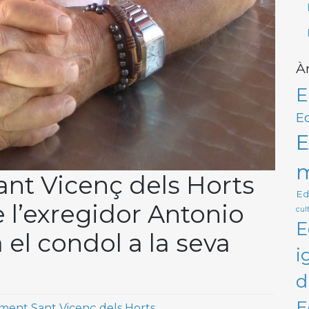
À
E
Ed
E
m
ant Vicenç dels Horts
Ed
 l’exregidor Antonio
cult
E
a el condol a la seva
i
d
E
ment Sant Vicenç dels Horts