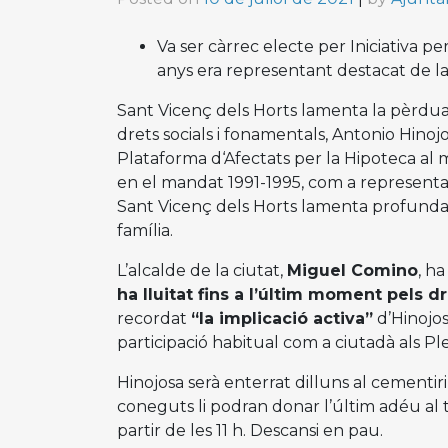
Va ser càrrec electe per Iniciativa p
anys era representant destacat de la
Sant Vicenç dels Horts lamenta la pèrdua 
drets socials i fonamentals, Antonio Hinojo
Plataforma d‘Afectats per la Hipoteca al m
en el mandat 1991-1995, com a representan
Sant Vicenç dels Horts lamenta profundame
família.
L’alcalde de la ciutat,
Miguel Comino
, h
ha lluitat fins a l’últim moment pels 
recordat
“la implicació activa”
d’Hinojosa
participació habitual com a ciutadà als Pl
Hinojosa serà enterrat dilluns al cementir
coneguts li podran donar l’últim adéu al 
partir de les 11 h. Descansi en pau.