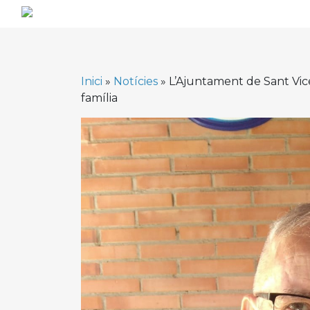
Skip
to
content
Inici
»
Notícies
»
L’Ajuntament de Sant Vice
família