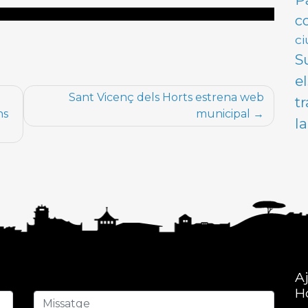
P
c
ci
S
e
u
Sant Vicenç dels Horts estrena web
t
ns
municipal
l
A
H