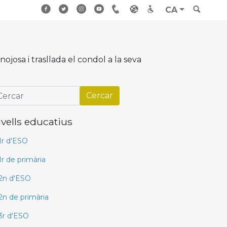
CA
josa i trasllada el condol a la seva
ivells educatius
1r d'ESO
1r de primària
2n d'ESO
2n de primària
3r d'ESO