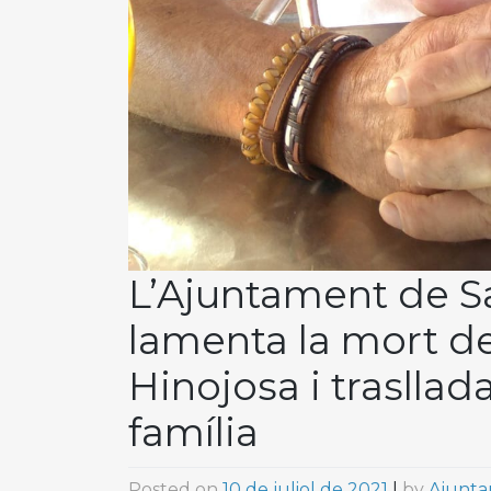
L’Ajuntament de S
lamenta la mort de
Hinojosa i trasllad
família
Posted on
10 de juliol de 2021
|
by
Ajunta