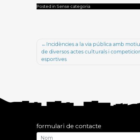
Posted in Sense categoria
Navegació
Incidències a la via pública amb moti
d'entrades
de diversos actes culturals i competicio
esportives
formulari de contacte