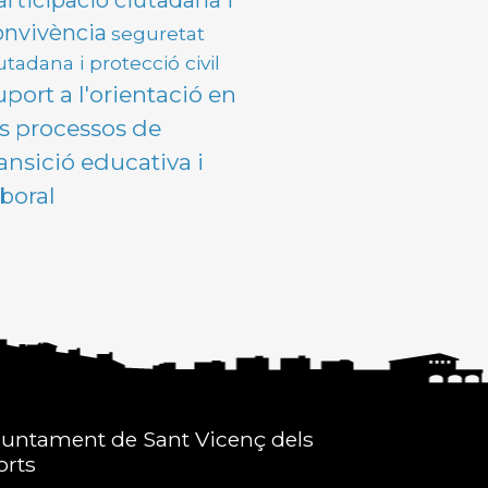
articipació ciutadana i
onvivència
seguretat
utadana i protecció civil
uport a l'orientació en
ls processos de
ransició educativa i
aboral
juntament de Sant Vicenç dels
orts