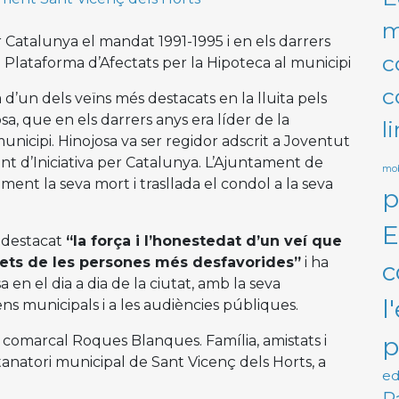
m
er Catalunya el mandat 1991-1995 i en els darrers
c
 Plataforma d’Afectats per la Hipoteca al municipi
c
d’un dels veïns més destacats en la lluita pels
sa, que en els darrers anys era líder de la
l
unicipi. Hinojosa va ser regidor adscrit a Joventut
t d’Iniciativa per Catalunya. L’Ajuntament de
mob
nt la seva mort i trasllada el condol a la seva
p
E
a destacat
“la força i l’honestedat d’un veí que
drets de les persones més desfavorides”
i ha
c
 en el dia a dia de la ciutat, amb la seva
l
ens municipals i a les audiències públiques.
p
i comarcal Roques Blanques. Família, amistats i
tanatori municipal de Sant Vicenç dels Horts, a
ed