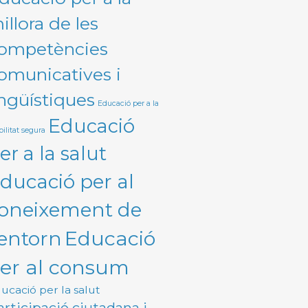
illora de les
ompetències
omunicatives i
ingüístiques
Educació per a la
Educació
ilitat segura
er a la salut
ducació per al
oneixement de
Educació
'entorn
er al consum
ucació per la salut