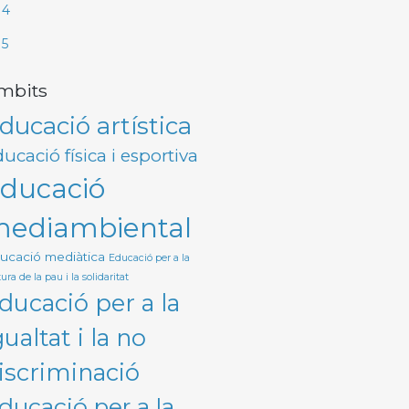
I4
I5
mbits
ducació artística
ucació física i esportiva
ducació
ediambiental
ucació mediàtica
Educació per a la
ura de la pau i la solidaritat
ducació per a la
gualtat i la no
iscriminació
ducació per a la