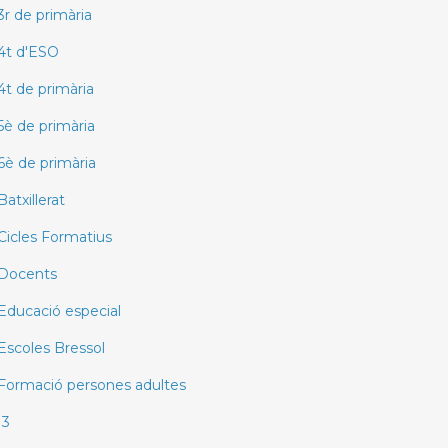
3r de primària
4t d'ESO
4t de primària
5è de primària
6è de primària
Batxillerat
Cicles Formatius
Docents
Educació especial
Escoles Bressol
Formació persones adultes
I3