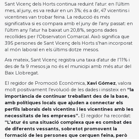
Sant Vicenç dels Horts continua reduint l’atur: en l’últim
mes, al juny, es va reduir en un 3%; és a dir, 47 vicentins i
vicentines van trobar feina. La reducció és més
significativa si es compara amb el juny de l’any passat: en
l’últim any l’atur ha baixat un 20,8%, segons dades
recollides per l’Observatori Comarcal. Això significa que
395 persones de Sant Vicenç dels Horts s’han incorporat
al món laboral en els últims dotze mesos.
Ara mateix, Sant Vicenç registra una taxa d’atur de l’11% i
des de fa 9 mesos ja no és el municipi amb més atur del
Baix Llobregat.
El regidor de Promoció Econòmica,
Xavi Gómez
, valora
molt positivament l’evolució de les dades i insisteix en
“la
importància de continuar treballant des de la base,
amb polítiques locals que ajuden a connectar els
perfils laborals dels vicentins i les vicentines amb les
necessitats de les empreses”.
El regidor ha recordat:
“L’atur és
una situació complexa que es combat des
de diferents vessants, sobretot promovent la
formació de les persones que cerquen feina, però