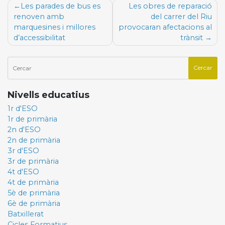
Navegació
Les parades de bus es
Les obres de reparació
d'entrades
renoven amb
del carrer del Riu
marquesines i millores
provocaran afectacions al
d’accessibilitat
trànsit
Nivells educatius
1r d'ESO
1r de primària
2n d'ESO
2n de primària
3r d'ESO
3r de primària
4t d'ESO
4t de primària
5è de primària
6è de primària
Batxillerat
Cicles Formatius