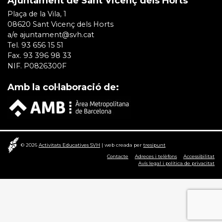
Ajuntament de Sant Vicenç dels Horts
Plaça de la Vila, 1
08620 Sant Vicenç dels Horts
a/e ajuntament@svh.cat
Tel. 93 656 15 51
Fax. 93 396 98 33
NIF. P0826300F
Amb la col·laboració de:
© 2026
Activitats Educatives SVH
|
web creada per
tresipunt
Contacte
Adreces i telèfons
Accessibilitat
Avís legal i política de privacitat