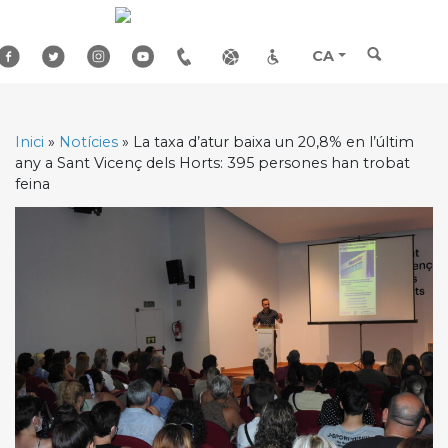
Skip
to
content
CA
Inici
»
Notícies
»
La taxa d’atur baixa un 20,8% en l’últim
any a Sant Vicenç dels Horts: 395 persones han trobat
feina