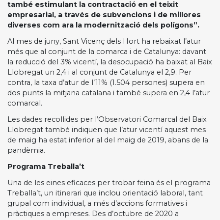
també estimulant la contractació en el teixit
empresarial, a través de subvencions i de millores
diverses com ara la modernització dels polígons”.
Al mes de juny, Sant Vicenç dels Hort ha rebaixat l’atur
més que al conjunt de la comarca i de Catalunya: davant
la reducció del 3% vicentí, la desocupació ha baixat al Baix
Llobregat un 2,4 i al conjunt de Catalunya el 2,9. Per
contra, la taxa d’atur de l’11% (1.504 persones) supera en
dos punts la mitjana catalana i també supera en 2,4 l’atur
comarcal.
Les dades recollides per l’Observatori Comarcal del Baix
Llobregat també indiquen que l’atur vicentí aquest mes
de maig ha estat inferior al del maig de 2019, abans de la
pandèmia.
Programa Treballa’t
Una de les eines eficaces per trobar feina és el programa
Treballa’t, un itinerari que inclou orientació laboral, tant
grupal com individual, a més d’accions formatives i
pràctiques a empreses. Des d’octubre de 2020 a