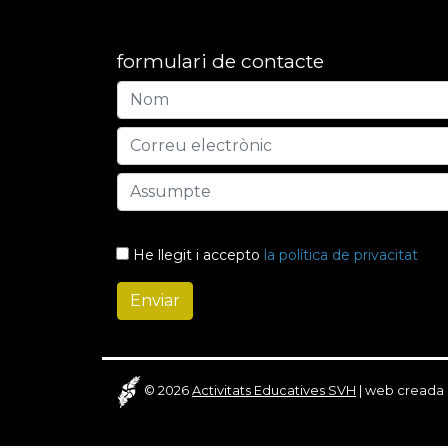
formulari de contacte
He llegit i accepto
la política de privacitat
© 2026
Activitats Educatives SVH
|
web creada