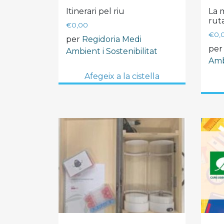
Itinerari pel riu
La 
rut
€
0,00
€
0,
per
Regidoria Medi
pe
Ambient i Sostenibilitat
Ambi
Afegeix a la cistella