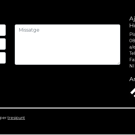
A
H
Pla
08
a/
Tel
Fa
NI
Am
 per
tresipunt