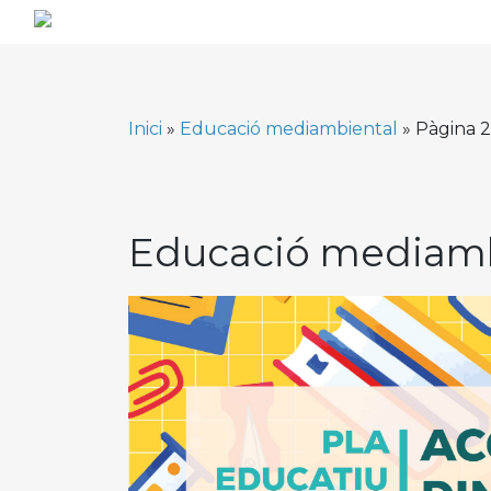
Skip
to
content
Inici
»
Educació mediambiental
»
Pàgina 2
Educació mediamb