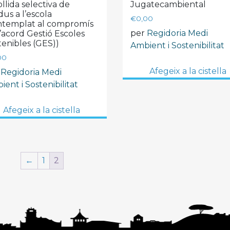
llida selectiva de
Jugatecambiental
dus a l’escola
€
0,00
ntemplat al compromís
per
Regidoria Medi
l’acord Gestió Escoles
tenibles (GES))
Ambient i Sostenibilitat
00
Afegeix a la cistella
r
Regidoria Medi
ent i Sostenibilitat
Afegeix a la cistella
←
1
2