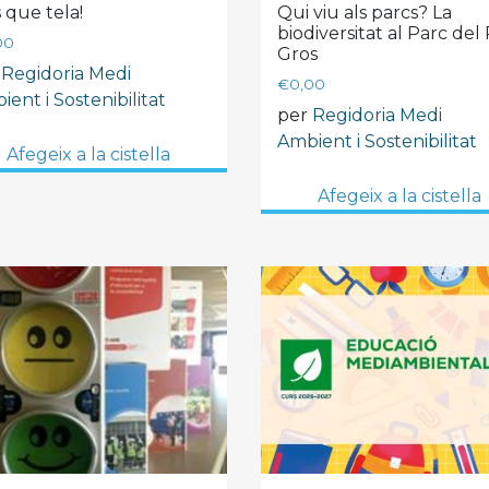
 que tela!
Qui viu als parcs? La
biodiversitat al Parc del 
00
Gros
r
Regidoria Medi
€
0,00
ent i Sostenibilitat
per
Regidoria Medi
Ambient i Sostenibilitat
Afegeix a la cistella
Afegeix a la cistella