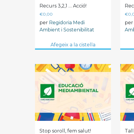
Recurs 3,2,1 … Acció!
Rec
€
0,00
€
0,
per
Regidoria Medi
pe
Ambient i Sostenibilitat
Ambi
Afegeix a la cistella
Stop soroll, fem salut!
Tall