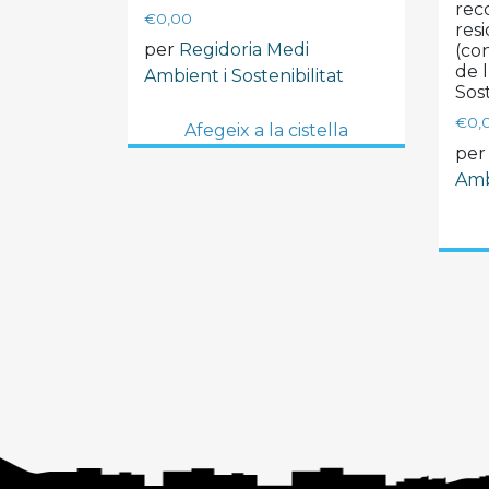
reco
€
0,00
resi
per
Regidoria Medi
(co
de 
Ambient i Sostenibilitat
Sos
€
0,
Afegeix a la cistella
pe
Ambi