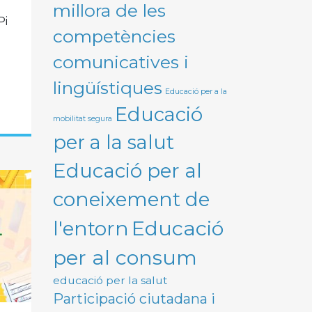
millora de les
Pi
competències
comunicatives i
lingüístiques
Educació per a la
Educació
mobilitat segura
per a la salut
Educació per al
coneixement de
Educació
l'entorn
per al consum
educació per la salut
Participació ciutadana i