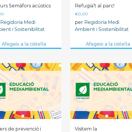
urs Semàfors acústics
Refugia’t al parc!
00
€
0,00
r
Regidoria Medi
per
Regidoria Medi
ent i Sostenibilitat
Ambient i Sostenibilitat
Afegeix a la cistella
Afegeix a la cistella
ers de prevenció i
Visitem la