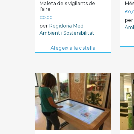
Maleta dels vigilants de
Més
l’aire
€
0,
€
0,00
pe
per
Regidoria Medi
Ambi
Ambient i Sostenibilitat
Afegeix a la cistella