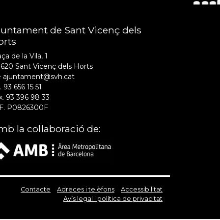
juntament de Sant Vicenç dels
orts
ça de la Vila, 1
620 Sant Vicenç dels Horts
e ajuntament@svh.cat
. 93 656 15 51
x. 93 396 98 33
F. P0826300F
b la col·laboració de:
Contacte
Adreces i telèfons
Accessibilitat
Avís legal i política de privacitat