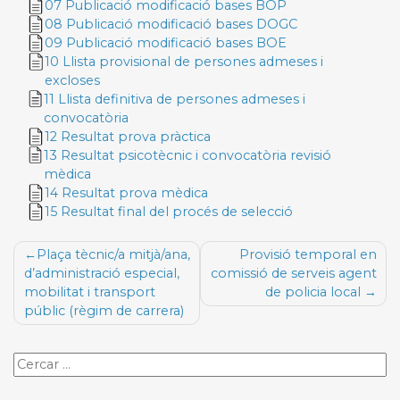
07 Publicació modificació bases BOP
08 Publicació modificació bases DOGC
09 Publicació modificació bases BOE
10 Llista provisional de persones admeses i
excloses
11 Llista definitiva de persones admeses i
convocatòria
12 Resultat prova pràctica
13 Resultat psicotècnic i convocatòria revisió
mèdica
14 Resultat prova mèdica
15 Resultat final del procés de selecció
Navegació
Plaça tècnic/a mitjà/ana,
Provisió temporal en
d'entrades
d’administració especial,
comissió de serveis agent
mobilitat i transport
de policia local
públic (règim de carrera)
Cercar
oferta
de