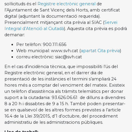
sol·licituds és el
Registre electrònic general
de
l’Ajuntament de Sant Vicenç dels Horts, amb certificat
digital (adjuntant la documentació requerida).
Presencialment mitjançant cita prèvia al SIAC (
Servei
Integral d’Atenció al Ciutadà
). Aquesta cita prèvia es podrà
demanar:
Per telèfon: 900.111.656
Web municipal: www.svh.cat (
apartat Cita prèvia
)
correu electrònic: siac@svh.cat
En el cas d’incidència tècnica, que impossibiliti l’ús del
Registre electrònic general, en el darrer dia de
presentació de les instàncies el termini s’ampliarà 24
hores més a comptar del venciment del mateix. Existeix
un telèfon d’assistència als tràmits telemàtics per donar
suport a la ciutadania: 93.626.06.61 de dilluns a divendres
8 a 20 h i dissabtes de 9 a 15 h. També poden presentar-
se en qualsevol de les altres formes previstes a l’article
16.4 de la Llei 39/2015, d’1 d’octubre, del procediment
administratiu de les administracions públiques.
Lloc de treball: