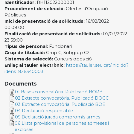
Identificador:
RH112022000001
Procediment de selecció:
Ofertes d'Ocupació
Públiques
Inici de presentació de sol·licituds:
16/02/2022
00:08:00
Finalització de presentació de sol·licituds:
07/03/2022
23:59:00
Tipus de personal:
Funcionari
Grup de titulació:
Grup C, Subgrup C2
Sistema de selecció:
Concurs oposició
Enllaç al tauler electrònic:
https://tauler.seu.cat/inici.do?
idens=826340003
Documents
01 Bases convocatòria. Publicació BOPB
02 Extracte convocatòria. Publicació DOGC
03 Extracte convocatòria. Publicació BOE
04 Declaració responsable
05 Declaració jurada compromís armes
06 Llista provisional de persones admeses i
excloses