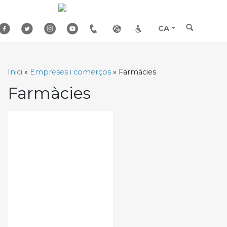
Skip
to
content
CA
Inici
»
Empreses i comerços
»
Farmàcies
Farmàcies