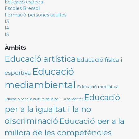
Educació especial
Escoles Bressol
Formació persones adultes
I3
I4
I5
Àmbits
Educació artística
Educació física i
Educació
esportiva
mediambiental
Educació mediàtica
Educació
Educació per a la cultura de la pau i la solidaritat
per a la igualtat i la no
discriminació
Educació per a la
millora de les competències