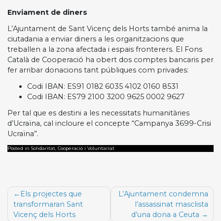
Enviament de diners
L’Ajuntament de Sant Vicenç dels Horts també anima la
ciutadania a enviar diners a les organitzacions que
treballen a la zona afectada i espais fronterers. El Fons
Català de Cooperació ha obert dos comptes bancaris per
fer arribar donacions tant públiques com privades:
Codi IBAN: ES91 0182 6035 4102 0160 8531
Codi IBAN: ES79 2100 3200 9625 0002 9627
Per tal que es destini a les necessitats humanitàries
d’Ucraïna, cal incloure el concepte “Campanya 3699-Crisi
Ucraïna”.
Posted in Solidaritat, Cooperació i Voluntariat
Navegació
Els projectes que
L’Ajuntament condemna
d'entrades
transformaran Sant
l’assassinat masclista
Vicenç dels Horts
d’una dona a Ceuta