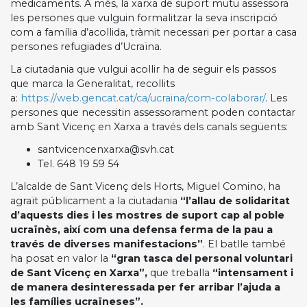
medicaments. A més, la xarxa de suport mutu assessora
les persones que vulguin formalitzar la seva inscripció
com a família d’acollida, tràmit necessari per portar a casa
persones refugiades d’Ucraïna.
La ciutadania que vulgui acollir ha de seguir els passos
que marca la Generalitat, recollits
a:
https://web.gencat.cat/ca/ucraina/com-colaborar/
. Les
persones que necessitin assessorament poden contactar
amb Sant Vicenç en Xarxa a través dels canals següents:
santvicencenxarxa@svh.cat
Tel. 648 19 59 54
L’alcalde de Sant Vicenç dels Horts, Miguel Comino, ha
agraït públicament a la ciutadania
“l’allau de solidaritat
d’aquests dies i les mostres de suport cap al poble
ucraïnès, així com una defensa ferma de la pau a
través de diverses manifestacions”
. El batlle també
ha posat en valor la
“gran tasca del personal voluntari
de Sant Vicenç en Xarxa”,
que treballa
“intensament i
de manera desinteressada per fer arribar l’ajuda a
les famílies ucraïneses”.