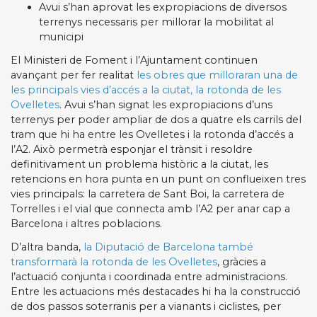
Avui s’han aprovat les expropiacions de diversos
terrenys necessaris per millorar la mobilitat al
municipi
El Ministeri de Foment i l’Ajuntament continuen
avançant per fer realitat
les obres que milloraran una de
les principals vies d’accés a la ciutat, la rotonda de les
Ovelletes
. Avui s’han signat les expropiacions d’uns
terrenys per poder ampliar de dos a quatre els carrils del
tram que hi ha entre les Ovelletes i la rotonda d’accés a
l’A2. Això permetrà esponjar el trànsit i resoldre
definitivament un problema històric a la ciutat, les
retencions en hora punta en un punt on conflueixen tres
vies principals: la carretera de Sant Boi, la carretera de
Torrelles i el vial que connecta amb l’A2 per anar cap a
Barcelona i altres poblacions.
D’altra banda,
la Diputació de Barcelona també
transformarà la rotonda de les Ovelletes
, gràcies a
l’actuació conjunta i coordinada entre administracions.
Entre les actuacions més destacades hi ha la construcció
de dos passos soterranis per a vianants i ciclistes, per