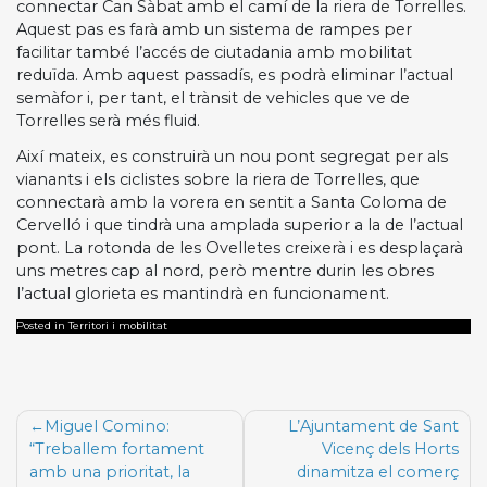
connectar Can Sàbat amb el camí de la riera de Torrelles.
Aquest pas es farà amb un sistema de rampes per
facilitar també l’accés de ciutadania amb mobilitat
reduïda. Amb aquest passadís, es podrà eliminar l’actual
semàfor i, per tant, el trànsit de vehicles que ve de
Torrelles serà més fluid.
Així mateix, es construirà un nou pont segregat per als
vianants i els ciclistes sobre la riera de Torrelles, que
connectarà amb la vorera en sentit a Santa Coloma de
Cervelló i que tindrà una amplada superior a la de l’actual
pont. La rotonda de les Ovelletes creixerà i es desplaçarà
uns metres cap al nord, però mentre durin les obres
l’actual glorieta es mantindrà en funcionament.
Posted in Territori i mobilitat
Navegació
Miguel Comino:
L’Ajuntament de Sant
d'entrades
“Treballem fortament
Vicenç dels Horts
amb una prioritat, la
dinamitza el comerç