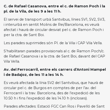
C. de Rafael Casanova, entre el c. de Ramon Poch i la
pl. de la Vila, de les 9 a les 11 h.
El servei de transport urbà Santvibus, línies SV1, SV2, SV3,
i interurbà en sentit Molins de Rei/Barcelona, es veurà
afectat i haurà de circular desviat pel c. de Ramon Poch i
per la ctra. de Sant Boi.
Les parades suprimides són Pl. de la Vila i CAP Vila Vella.
S’habilitaran parades provisionals al c. de Ramon Poch/c.
de Rafael Casanova i a la ctra. de Sant Boi, davant del CAP
Vila Vella.
Av. del Ferrocarril, entre els carrers d’Antoni Mampel
i de Badajoz, de les 11 a les 14 h.
Es veurà afectada la línia SV2 del Santvibus, que haurà de
circular pel c. de Burgos en comptes de per l’av. del
Ferrocarril i la trav. Barcelona, des de l’expedició de les
10.50 h i fins l’expedició de les 14.10 h (incloses).
Parades afectades: Estació FGC Can Ros i Pavelló de Sant