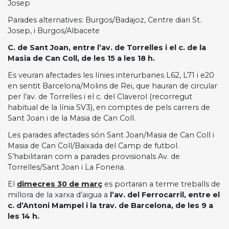
Josep
Parades alternatives: Burgos/Badajoz, Centre diari St.
Josep, i Burgos/Albacete
C. de Sant Joan, entre l’av. de Torrelles i el c. de la
Masia de Can Coll, de les 15 a les 18 h.
Es veuran afectades les línies interurbanes L62, L71 i e20
en sentit Barcelona/Molins de Rei, que hauran de circular
per l’av. de Torrelles i el c. del Claverol (recorregut
habitual de la línia SV3), en comptes de pels carrers de
Sant Joan i de la Masia de Can Coll.
Les parades afectades són Sant Joan/Masia de Can Coll i
Masia de Can Coll/Baixada del Camp de futbol.
S’habilitaran com a parades provisionals Av. de
Torrelles/Sant Joan i La Foneria.
El
dimecres 30 de març
es portaran a terme treballs de
millora de la xarxa d’aigua a
l’av. del Ferrocarril, entre el
c. d’Antoni Mampel i la trav. de Barcelona, de les 9 a
les 14 h.