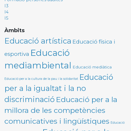
I3
I4
I5
Àmbits
Educació artística
Educació física i
Educació
esportiva
mediambiental
Educació mediàtica
Educació
Educació per a la cultura de la pau i la solidaritat
per a la igualtat i la no
discriminació
Educació per a la
millora de les competències
comunicatives i lingüístiques
Educació