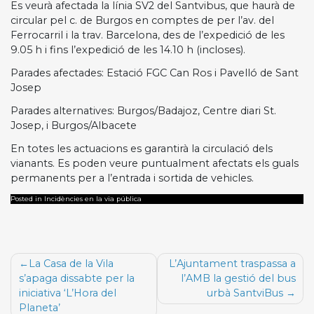
Es veurà afectada la línia SV2 del Santvibus, que haurà de
circular pel c. de Burgos en comptes de per l’av. del
Ferrocarril i la trav. Barcelona, des de l’expedició de les
9.05 h i fins l’expedició de les 14.10 h (incloses).
Parades afectades: Estació FGC Can Ros i Pavelló de Sant
Josep
Parades alternatives: Burgos/Badajoz, Centre diari St.
Josep, i Burgos/Albacete
En totes les actuacions es garantirà la circulació dels
vianants. Es poden veure puntualment afectats els guals
permanents per a l’entrada i sortida de vehicles.
Posted in Incidències en la via pública
Navegació
La Casa de la Vila
L’Ajuntament traspassa a
d'entrades
s’apaga dissabte per la
l’AMB la gestió del bus
iniciativa ‘L’Hora del
urbà SantviBus
Planeta’