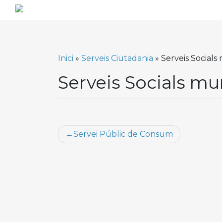
Skip
to
content
Inici
»
Serveis Ciutadania
»
Serveis Socials
Serveis Socials mu
Navegació
Servei Públic de Consum
d'entrades