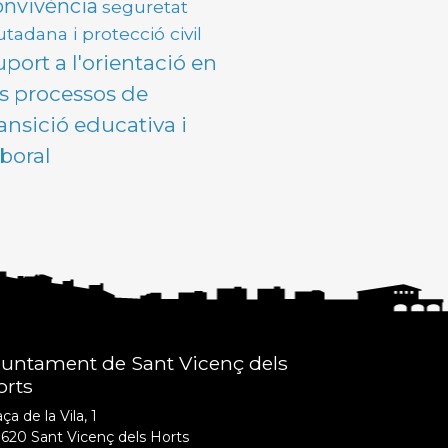
onvivència
seguretat
utadana i protecció civil
uport a l'orientació en
ls processos de
ransició educativa i
aboral
juntament de Sant Vicenç dels
orts
ça de la Vila, 1
620 Sant Vicenç dels Horts