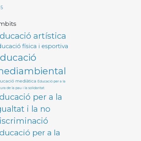
I5
mbits
ducació artística
ucació física i esportiva
ducació
ediambiental
ucació mediàtica
Educació per a la
ura de la pau i la solidaritat
ducació per a la
gualtat i la no
iscriminació
ducació per a la