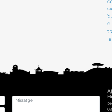
c
ci
S
e
t
l
A
H
Pla
08