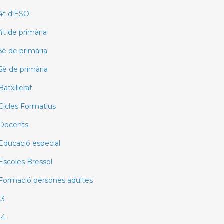
4t d'ESO
4t de primària
5è de primària
6è de primària
Batxillerat
Cicles Formatius
Docents
Educació especial
Escoles Bressol
Formació persones adultes
I3
I4