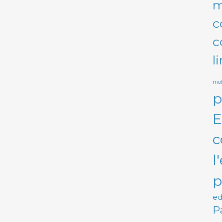
m
c
c
l
mob
p
E
c
l
p
ed
P