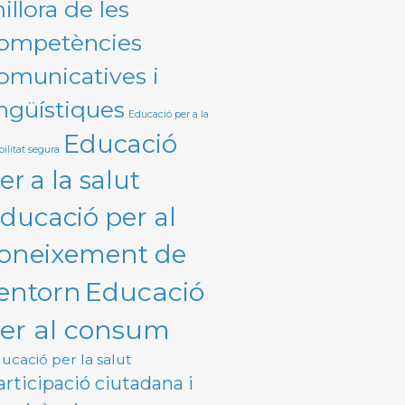
illora de les
ompetències
omunicatives i
ingüístiques
Educació per a la
Educació
ilitat segura
er a la salut
ducació per al
oneixement de
Educació
'entorn
er al consum
ucació per la salut
articipació ciutadana i