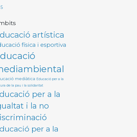
I5
mbits
ducació artística
ucació física i esportiva
ducació
ediambiental
ucació mediàtica
Educació per a la
ura de la pau i la solidaritat
ducació per a la
gualtat i la no
iscriminació
ducació per a la