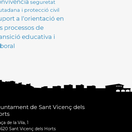
onvivència
seguretat
utadana i protecció civil
uport a l'orientació en
ls processos de
ransició educativa i
aboral
juntament de Sant Vicenç dels
orts
ça de la Vila, 1
620 Sant Vicenç dels Horts