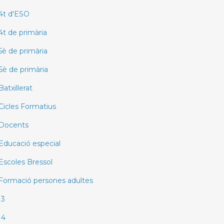
4t d'ESO
4t de primària
5è de primària
6è de primària
Batxillerat
Cicles Formatius
Docents
Educació especial
Escoles Bressol
Formació persones adultes
I3
I4