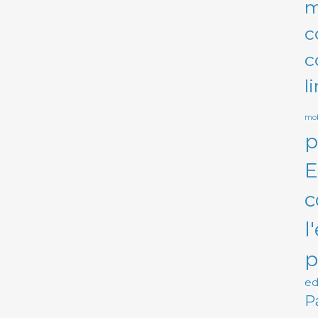
m
c
c
l
mob
p
E
c
l
p
ed
P