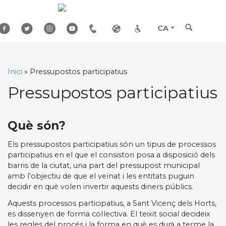
Skip
to
content
CA
Inici
»
Pressupostos participatius
Pressupostos participatius
Què són?
Els pressupostos participatius són un tipus de processos
participatius en el que el consistori posa a disposició dels
barris de la ciutat, una part del pressupost municipal
amb l’objectiu de que el veïnat i les entitats puguin
decidir en què volen invertir aquests diners públics.
Aquests processos participatius, a Sant Vicenç dels Horts,
es dissenyen de forma col·lectiva. El teixit social decideix
les regles del procés i la forma en què es durà a terme la