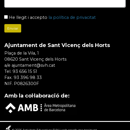
He llegit i accepto
la política de privacitat
Ajuntament de Sant Vicenç dels Horts
Plaça de la Vila, 1
08620 Sant Vicenç dels Horts
a/e ajuntament@svh.cat
Tel. 93 656 15 51
Fax. 93 396 98 33
NIF. P0826300F
Amb la col·laboració de:
© 2026
Activitats Educatives SVH
|
web creada per
tresipunt