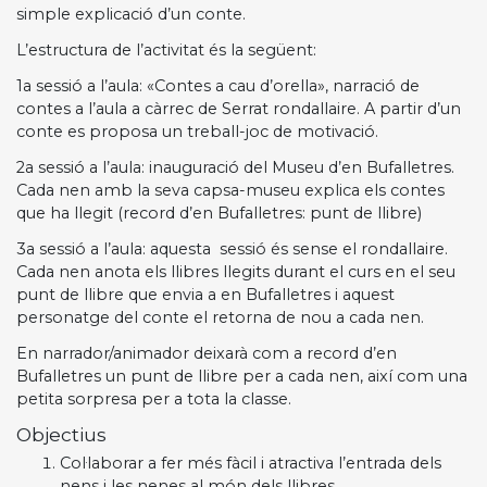
simple explicació d’un conte.
L’estructura de l’activitat és la següent:
1a sessió a l’aula: «Contes a cau d’orella», narració de
contes a l’aula a càrrec de Serrat rondallaire. A partir d’un
conte es proposa un treball-joc de motivació.
2a sessió a l’aula: inauguració del Museu d’en Bufalletres.
Cada nen amb la seva capsa-museu explica els contes
que ha llegit (record d’en Bufalletres: punt de llibre)
3a sessió a l’aula: aquesta sessió és sense el rondallaire.
Cada nen anota els llibres llegits durant el curs en el seu
punt de llibre que envia a en Bufalletres i aquest
personatge del conte el retorna de nou a cada nen.
En narrador/animador deixarà com a record d’en
Bufalletres un punt de llibre per a cada nen, així com una
petita sorpresa per a tota la classe.
Objectius
Col·laborar a fer més fàcil i atractiva l’entrada dels
nens i les nenes al món dels llibres.