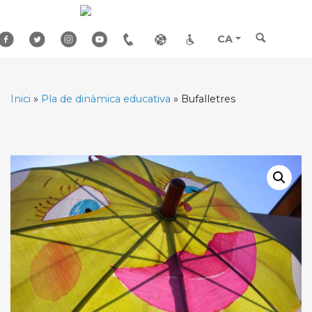
Skip
to
content
CA
Inici
»
Pla de dinàmica educativa
»
Bufalletres