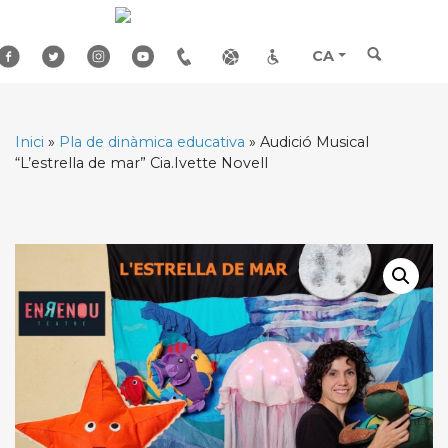
Skip
to
content
CA
Inici
»
Pla de dinàmica educativa
»
Audició Musical
“L’estrella de mar” Cia.Ivette Novell