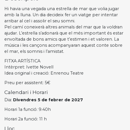
Hi havia una vegada una estrella de mar que volia jugar
amb la lluna. Un dia decideix fer un viatge per intentar
arribar al cel i assolir el seu somni.
Pel camí coneixerà altres animals del mar que la voldran
ajudar. L’estrella s’adonarà que el més important és estar
envoltada de bons amics que t’estimen i et valoren. La
música i les cançons acompanyaran aquest conte sobre
el mar, els somnis i l’amistat.
FITXA ARTÍSTICA
Intèrpret: Ivette Novell
Idea original i creació: Enrenou Teatre
Preu per assistent: 5€
Calendari i Horari
Dia:
Divendres 5 de febrer de 2027
Horari 1a funció: 9.40h
Horari 2a funció: 11 h
Lloc