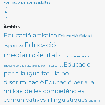
Formació persones adultes
I3
I4
I5
Àmbits
Educació artística
Educació física i
Educació
esportiva
mediambiental
Educació mediàtica
Educació
Educació per a la cultura de la pau i la solidaritat
per a la igualtat i la no
discriminació
Educació per a la
millora de les competències
comunicatives i lingüístiques
Educació