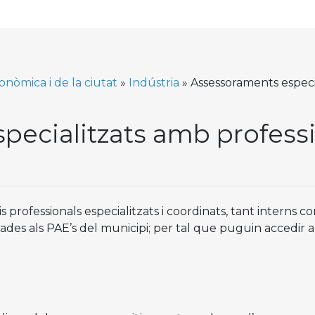
nòmica i de la ciutat
»
Indústria
»
Assessoraments especia
ecialitzats amb professio
 professionals especialitzats i coordinats, tant interns 
ades als PAE’s del municipi; per tal que puguin accedir als