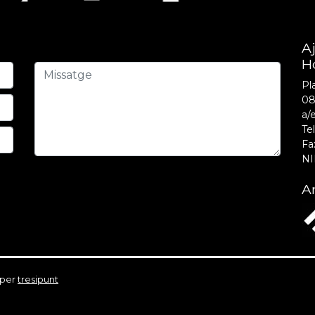
A
H
Pla
08
a/
Tel
Fa
NI
Am
 per
tresipunt