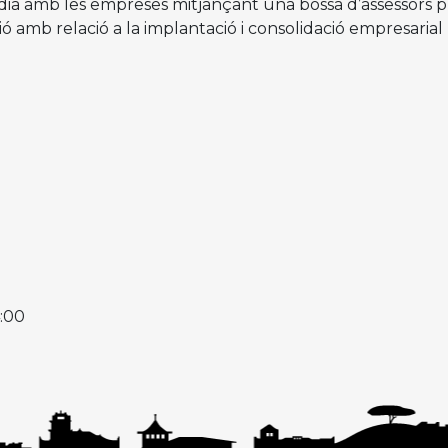
dia amb les empreses mitjançant una bossa d’assessors pr
ió amb relació a la implantació i consolidació empresarial (
4:00