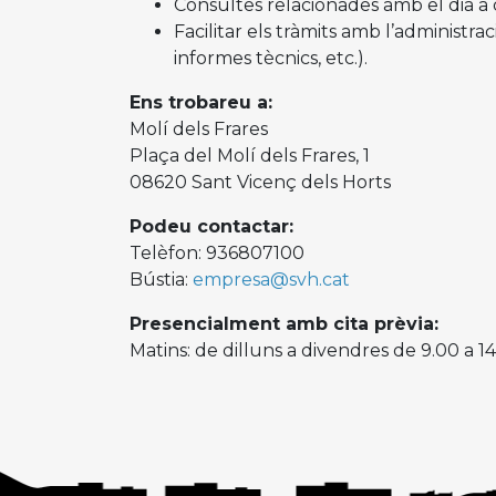
Consultes relacionades amb el dia a 
Facilitar els tràmits amb l’administrac
informes tècnics, etc.).
Ens trobareu a:
Molí dels Frares
Plaça del Molí dels Frares, 1
08620 Sant Vicenç dels Horts
Podeu contactar:
Telèfon: 936807100
Bústia:
empresa@svh.cat
Presencialment amb cita prèvia:
Matins: de dilluns a divendres de 9.00 a 1