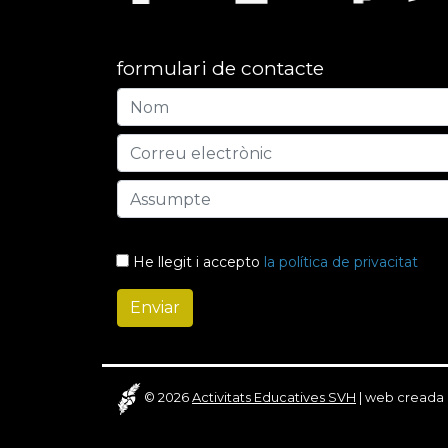
formulari de contacte
He llegit i accepto
la política de privacitat
© 2026
Activitats Educatives SVH
|
web creada