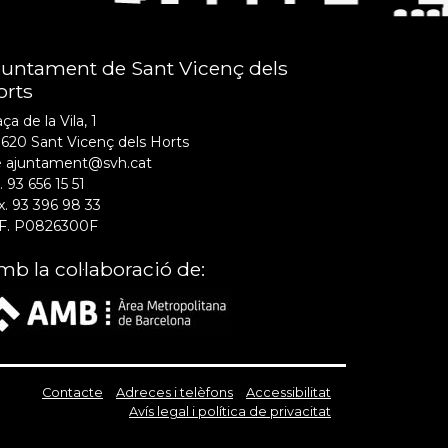
juntament de Sant Vicenç dels
orts
ça de la Vila, 1
620 Sant Vicenç dels Horts
e ajuntament@svh.cat
. 93 656 15 51
x. 93 396 98 33
F. P0826300F
b la col·laboració de:
Contacte
Adreces i telèfons
Accessibilitat
Avís legal i política de privacitat