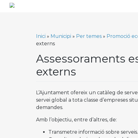
Skip
to
content
Inici
»
Municipi
»
Per temes
»
Promoció eco
externs
Assessoraments esp
externs
L’Ajuntament ofereix un catàleg de serveis
servei global a tota classe d’empreses situ
demandes.
Amb l’objectiu, entre d’altres, de:
Transmetre informació sobre serveis.