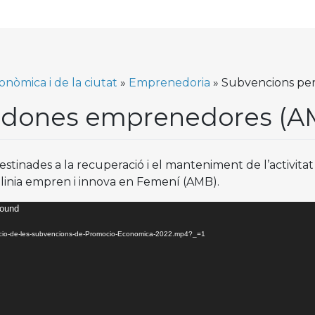
nòmica i de la ciutat
»
Emprenedoria
»
Subvencions pe
a dones emprenedores (A
inades a la recuperació i el manteniment de l’activitat co
l- linia empren i innova en Femení (AMB).
found
entacio-de-les-subvencions-de-Promocio-Economica-2022.mp4?_=1