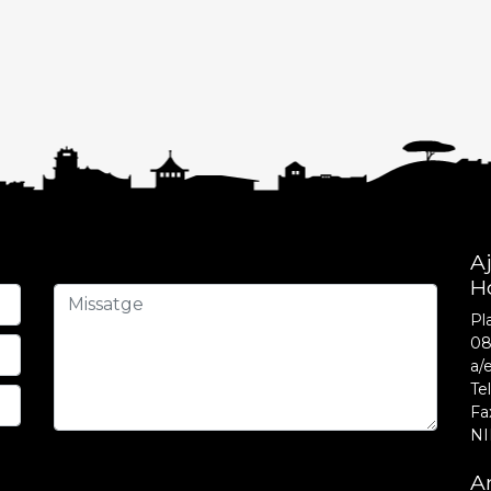
A
H
Pla
08
a/
Tel
Fa
NI
Am