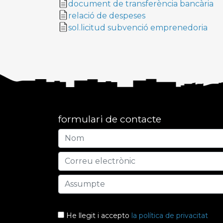
document de transferència bancària
relació de despeses
sol.licitud subvenció emprenedoria
formulari de contacte
He llegit i accepto
la política de privacitat