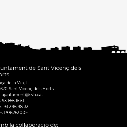
juntament de Sant Vicenç dels
orts
ça de la Vila, 1
620 Sant Vicenç dels Horts
e ajuntament@svh.cat
. 93 656 15 51
x. 93 396 98 33
F. P0826300F
b la col·laboració de: