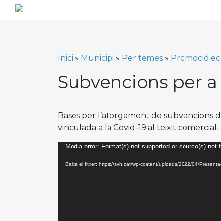
Skip
to
content
Inici
»
Municipi
»
Per temes
»
Promoció eco
Subvencions per 
Bases per l’atorgament de subvencions dest
vinculada a la Covid-19 al teixit comercia
Reproductor
Media error: Format(s) not supported or source(s) not 
de
Baixa el fitxer: https://svh.cat/wp-content/uploads/2022/04/Pres
vídeo