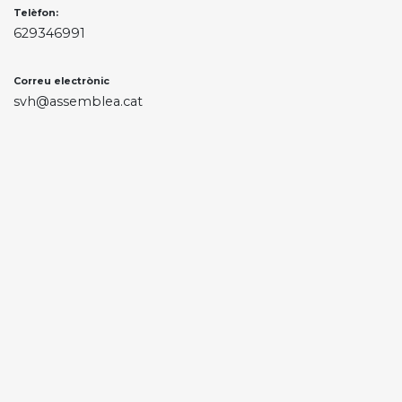
Telèfon:
629346991
Correu electrònic
svh@assemblea.cat