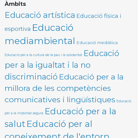
Àmbits
Educació artística
Educació física i
Educació
esportiva
mediambiental
Educació mediàtica
Educació
Educació per a la cultura de la pau i la solidaritat
per a la igualtat i la no
discriminació
Educació per a la
millora de les competències
comunicatives i lingüístiques
Educació
Educació per a la
per a la mobilitat segura
Educació per al
salut
coneixement de l'entorn