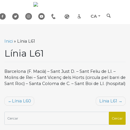
Skip
to
content
CA
Inici
»
Línia L61
Línia L61
Barcelona (F. Macià) – Sant Just D. – Sant Feliu de Ll. –
Molins de Rei – Sant Vicenç dels Horts (circula pel barri de
Sant Roc) – Santa Coloma de C. – Sant Boi de Ll. (hospital)
Navegació
Línia L60
Línia L61
d'entrades