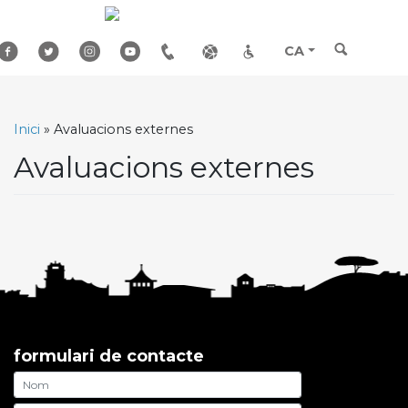
Skip
to
content
CA
Inici
»
Avaluacions externes
Avaluacions externes
formulari de contacte