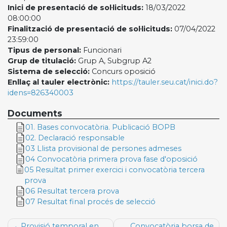
Inici de presentació de sol·licituds:
18/03/2022
08:00:00
Finalització de presentació de sol·licituds:
07/04/2022
23:59:00
Tipus de personal:
Funcionari
Grup de titulació:
Grup A, Subgrup A2
Sistema de selecció:
Concurs oposició
Enllaç al tauler electrònic:
https://tauler.seu.cat/inici.do?
idens=826340003
Documents
01. Bases convocatòria. Publicació BOPB
02. Declaració responsable
03 Llista provisional de persones admeses
04 Convocatòria primera prova fase d'oposició
05 Resultat primer exercici i convocatòria tercera
prova
06 Resultat tercera prova
07 Resultat final procés de selecció
Navegació
Provisió temporal en
Convocatòria borsa de