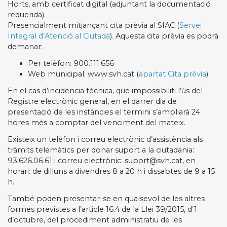
Horts, amb certificat digital (adjuntant la documentació
requerida).
Presencialment mitjançant cita prèvia al SIAC (
Servei
Integral d’Atenció al Ciutadà
). Aquesta cita prèvia es podrà
demanar:
Per telèfon: 900.111.656
Web municipal: www.svh.cat (
apartat Cita prèvia
)
En el cas d’incidència tècnica, que impossibiliti l’ús del
Registre electrònic general, en el darrer dia de
presentació de les instàncies el termini s’ampliarà 24
hores més a comptar del venciment del mateix.
Existeix un telèfon i correu electrònic d’assistència als
tràmits telemàtics per donar suport a la ciutadania:
93.626.06.61 i correu electrònic: suport@svh.cat, en
horari: de dilluns a divendres 8 a 20 h i dissabtes de 9 a 15
h.
També poden presentar-se en qualsevol de les altres
formes previstes a l’article 16.4 de la Llei 39/2015, d’1
d’octubre, del procediment administratiu de les