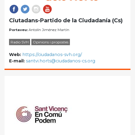
Ciutadans-Partido de la Ciudadanía (Cs)
Portaveu:
Antolín Jiménez Martín
Radio SVH
Opinions i propostes
Web:
https://ciudadanos-svh.org/
E-mail:
santvi.horts@ciudadanos-cs.org