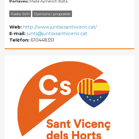
Portaveu:
Maite Aymerich Boltà
Radio SVH
Opinions i propostes
Web:
http://www.juntsxsantvicenc.cat/
E-mail:
junts@juntsxsantvicenc.cat
Telèfon:
610448351