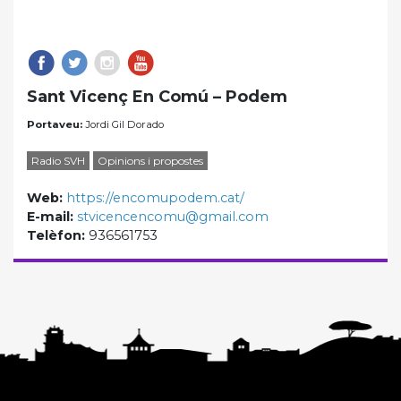
Sant Vicenç En Comú – Podem
Portaveu:
Jordi Gil Dorado
Radio SVH
Opinions i propostes
Web:
https://encomupodem.cat/
E-mail:
stvicencencomu@gmail.com
Telèfon:
936561753