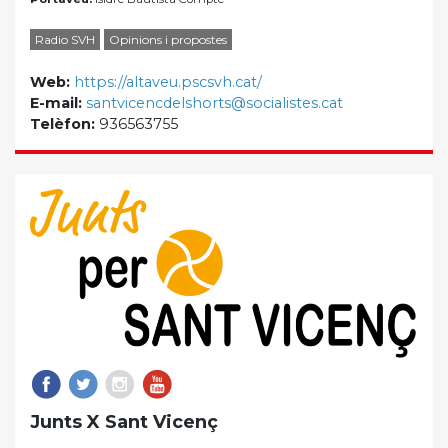
Radio SVH
Opinions i propostes
Web:
https://altaveu.pscsvh.cat/
E-mail:
santvicencdelshorts@socialistes.cat
Telèfon:
936563755
Junts X Sant Vicenç