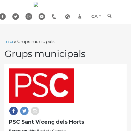
Skip
to
content
CA
Inici
»
Grups municipals
Grups municipals
PSC Sant Vicenç dels Horts
Portaveu:
Isidre Bautista Compte