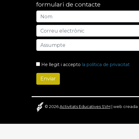
formulari de contacte
He llegit i accepto
la política de privacitat
© 2026
Activitats Educatives SVH
|
web creada