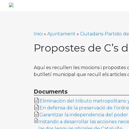
Skip
to
content
Inici
»
Ajuntament
»
Ciutadans-Partido de
Propostes de C’s d
Aquí es recullen les mocions i propostes
butlletí municipal que recull els articles d
Documents
Eliminación del tributo metropolitano 
En defensa de la preservació de l’ordr
Garantizar la independencia del poder j
Instando a desarrollar las acciones nec
las dos lenguas oficiales de Cataluña