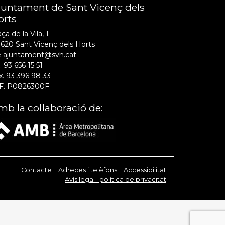
juntament de Sant Vicenç dels
orts
ça de la Vila, 1
620 Sant Vicenç dels Horts
e ajuntament@svh.cat
. 93 656 15 51
x. 93 396 98 33
F. P0826300F
b la col·laboració de:
Contacte
Adreces i telèfons
Accessibilitat
Avís legal i política de privacitat