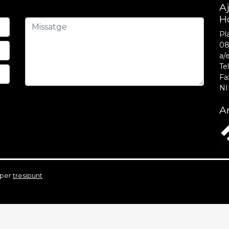
A
H
Pla
08
a/
Tel
Fa
NI
Am
 per
tresipunt