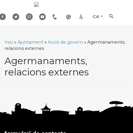
Skip
to
content
CA
Inici
»
Ajuntament
»
Acció de govern
»
Agermanaments,
relacions externes
Agermanaments,
relacions externes