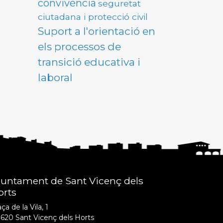
convivència
seguretat
ciutadana i protecció civil
Suport a l'orientació en
els processos de
transició educativa i
laboral
juntament de Sant Vicenç dels
orts
ça de la Vila, 1
620 Sant Vicenç dels Horts