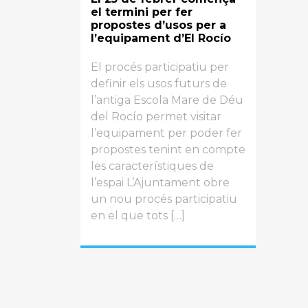
el termini per fer
propostes d’usos per a
l’equipament d’El Rocío
El procés participatiu per
definir els usos futurs de
l’antiga Escola Mare de Déu
del Rocío permet visitar
l’equipament per poder fer
propostes tenint en compte
les característiques de
l’espai L’Ajuntament obre
un nou procés participatiu
en el que tots […]