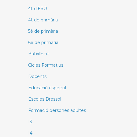
4t d'ESO
4t de primària
5è de primària
6è de primària
Batxillerat
Cicles Formatius
Docents
Educació especial
Escoles Bressol
Formació persones adultes
I3
I4