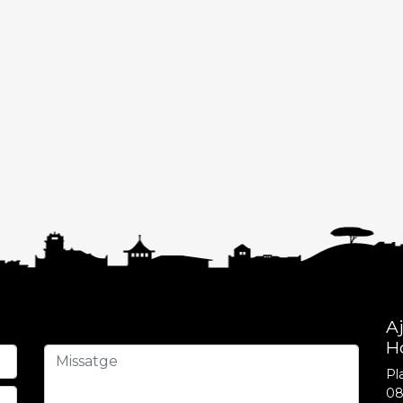
A
H
Pla
08