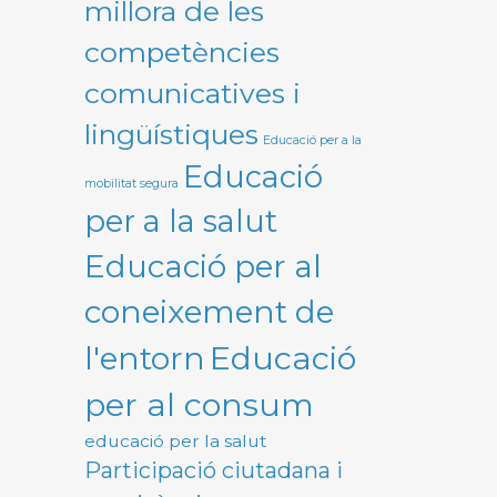
millora de les
competències
comunicatives i
lingüístiques
Educació per a la
Educació
mobilitat segura
per a la salut
Educació per al
coneixement de
Educació
l'entorn
per al consum
educació per la salut
Participació ciutadana i